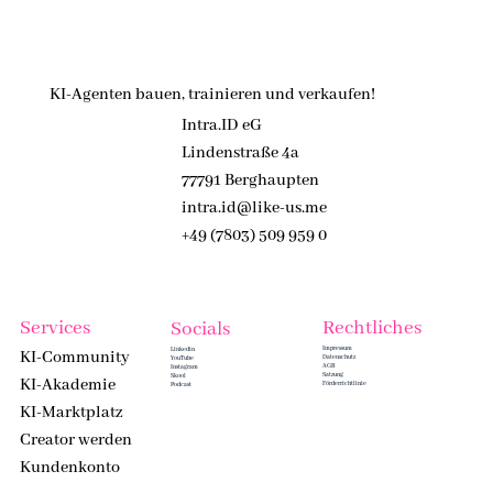
KI-Agenten bauen, trainieren und verkaufen!
Intra.ID eG
Lindenstraße 4a
77791 Berghaupten
intra.id@like-us.me
+49 (7803) 509 959 0
Services
Rechtliches
Socials
Impressum
Linkedin
KI-Community
Datenschutz
YouTube
AGB
Instagram
Satzung
Skool
KI-Akademie
Förderrichtlinie
Podcast
KI-Marktplatz
Creator werden
Kundenkonto